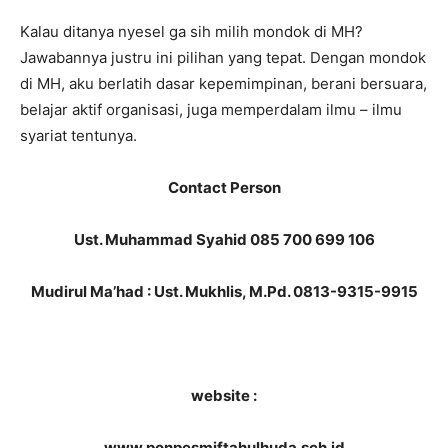
Kalau ditanya nyesel ga sih milih mondok di MH?
Jawabannya justru ini pilihan yang tepat. Dengan mondok
di MH, aku berlatih dasar kepemimpinan, berani bersuara,
belajar aktif organisasi, juga memperdalam ilmu – ilmu
syariat tentunya.
Contact Person
Ust.
Muhammad Syahid 085 700 699 106
Mudirul Ma’had : Ust.
Mukhlis
,
M.Pd
.
0813-9315-9915
website :
www.ponpesmiftahulhuda.sch.id