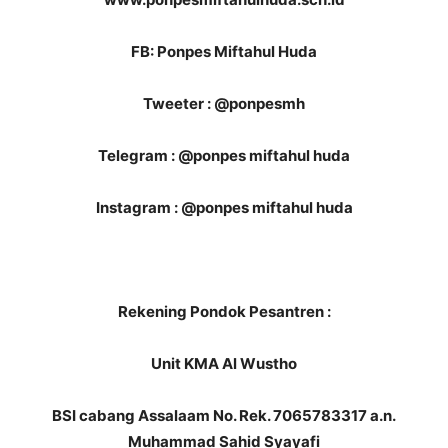
FB: Ponpes Miftahul Huda
Tweeter : @ponpesmh
Telegram : @ponpes miftahul huda
Instagram : @ponpes miftahul huda
Rekening Pondok Pesantren :
Unit KMA
Al Wustho
BS
I
cabang Assalaam No. Rek. 7
065783317
a.n.
Muhammad Sahid Syayafi